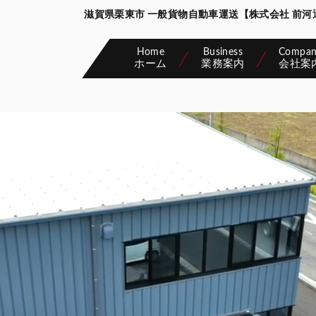
滋賀県栗東市 一般貨物自動車運送【株式会社 前
Home
Business
Compa
ホーム
業務案内
会社案